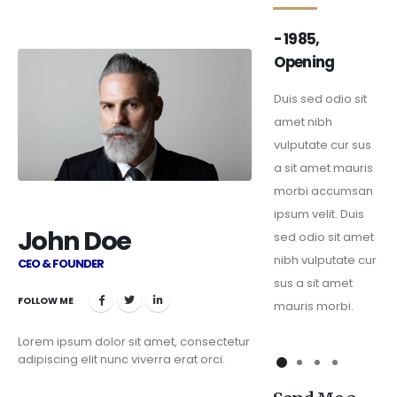
- 2001, Law
- 2006, Law
- 1985,
Firm Fact
Firm Fact
Opening
Duis sed odio sit
Duis sed odio sit
Duis sed odio sit
amet nibh
amet nibh
amet nibh
vulputate cur sus
vulputate cur sus
vulputate cur sus
a sit amet mauris
a sit amet mauris
a sit amet mauris
morbi accumsan
morbi accumsan
morbi accumsan
ipsum velit. Duis
ipsum velit. Duis
ipsum velit. Duis
John Doe
sed odio sit amet
sed odio sit amet
sed odio sit amet
nibh vulputate cur
nibh vulputate cur
nibh vulputate cur
CEO & FOUNDER
sus a sit amet
sus a sit amet
sus a sit amet
FOLLOW ME
mauris morbi.
mauris morbi.
mauris morbi.
Lorem ipsum dolor sit amet, consectetur
adipiscing elit nunc viverra erat orci.