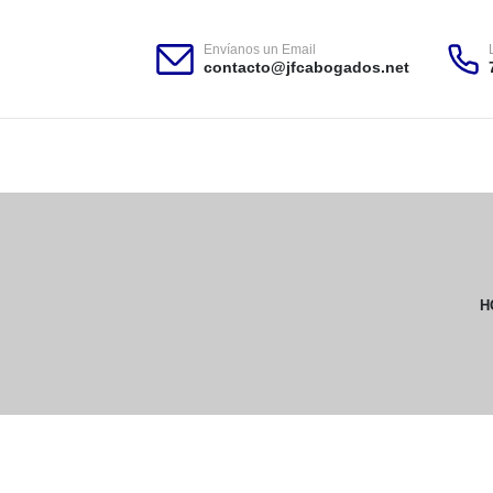
Envíanos un Email
contacto@jfcabogados.net
H